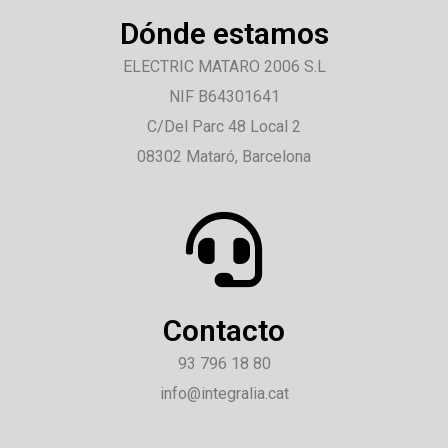
Dónde estamos
ELECTRIC MATARO 2006 S.L
NIF B64301641
C/Del Parc 48 Local 2
08302 Mataró, Barcelona
Contacto
93 796 18 80
info@integralia.cat